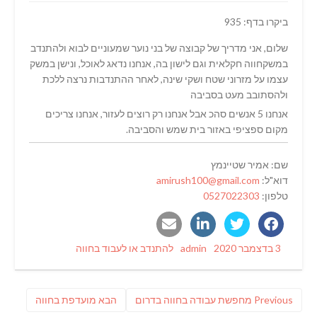
ביקרו בדף: 935
שלום, אני מדריך של קבוצה של בני נוער שמעוניים לבוא ולהתנדב
במשקחווה חקלאית וגם לישון בה, אנחנו נדאג לאוכל, ונישן במשק
עצמו על מזרוני שטח ושקי שינה, לאחר ההתנדבות נרצה ללכת
ולהסתובב מעט בסביבה
אנחנו 5 אנשים סהכ אבל אנחנו רק רוצים לעזור, אנחנו צריכים
מקום ספציפי באזור בית שמש והסביבה.
שם: אמיר שטיינמץ
דוא"ל:
amirush100@gmail.com
טלפון:
0527022303
Categories
Author
Posted
3 בדצמבר 2020
admin
להתנדב או לעבוד בחווה
on
ניווט
Previous
פוסט
Previous
מחפשת עבודה בחווה בדרום
הבא
מועדפת בחווה
post:
הבא: