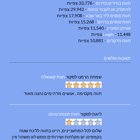
חוות בודדים בדרום
- 33,776 צפיות
להתנדב או לעבוד בחווה
- 29,942 צפיות
חוות סוסים ליד באר שבע
- 17,908 צפיות
חוות סוסים בדרום
- 15,268 צפיות
אורחן המעיין
- 11,540 צפיות
- 11,448 צפיות
Login
חוות הדקלים
- 10,881 צפיות
תגובות גולשים
שמחה הרמנו
לסקור
חוות קשואלה
חווה מקסימה , אנשים מדהימים נהננו מאוד
ליאת
לסקור
חוות מונפורטויטו
שלום לכל המתעניינים, היינו בחווה ללינת שטח
בקמפינג יש מקלחות ושירותים ממש לא משהו! אין