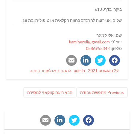
ביקרו בדף: 613
שלום, אני רוצה להתנדב בחווה חקלאית או טיפולית. בת 18.
שם: אלי קמינר
דוא"ל:
kaminereli@gmail.com
טלפון:
0586955348
Categories
Author
Posted
29 באוגוסט 2021
admin
להתנדב או לעבוד בחווה
on
ניווט
Previous
פוסט
Previous
מחפשת עבודה
הבא
רועה קווקאזי למסירה
post:
הבא: