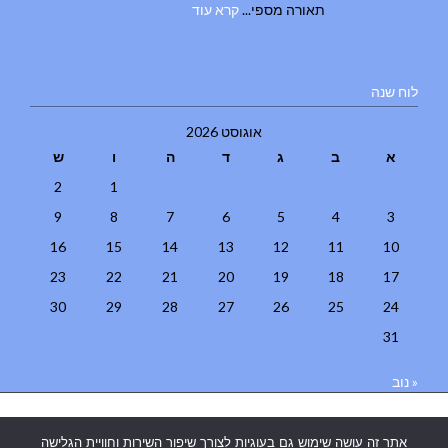
תאורה מספי...
קרא עוד
לוח שנה
אוגוסט 2026
א
ב
ג
ד
ה
ו
ש
2
1
9
8
7
6
5
4
3
16
15
14
13
12
11
10
23
22
21
20
19
18
17
30
29
28
27
26
25
24
31
« נוב
בניית אתרים
|
בניית אתרים באר שבע
|
בניית אתרים בבאר שבע
|
קידום
אתר זה עושה שימוש גם בעוגיות לצורך שיפור השירות וחוויית הגלישה
אתרים בבאר שבע
|