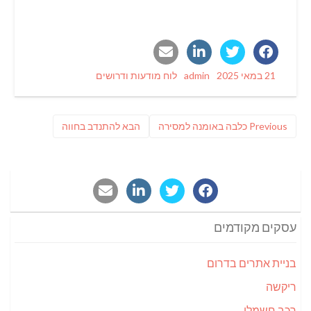
Categories
Author
Posted
21 במאי 2025
admin
לוח מודעות ודרושים
on
ניווט
Previous
פוסט
Previous
כלבה באומנה למסירה
הבא
להתנדב בחווה
post:
הבא:
עסקים מקודמים
בניית אתרים בדרום
ריקשה
רכב חשמלי