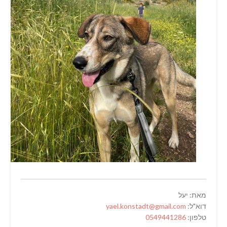
מאת: יעל
דוא"ל:
yael.konstadt@gmail.com
טלפון:
0549441286