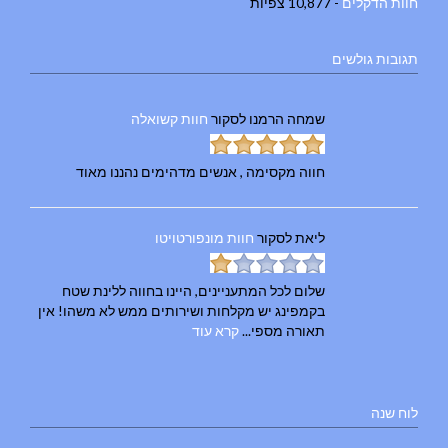
חוות הדקלים
- 10,877 צפיות
תגובות גולשים
שמחה הרמנו
לסקור
חוות קשואלה
חווה מקסימה , אנשים מדהימים נהננו מאוד
ליאת
לסקור
חוות מונפורטויטו
שלום לכל המתעניינים, היינו בחווה ללינת שטח
בקמפינג יש מקלחות ושירותים ממש לא משהו! אין
תאורה מספי...
קרא עוד
לוח שנה