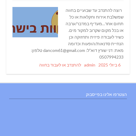
רוצה להתנדב עד שבועיים בחווה
שמשלבת אירוח וחקלאות או כל
תחום אחר…מעדיף במדבר/ערבה
או בכל מקום שקרוב למקור מים.
כשיר לעבודה פיזית ותחזוקה וכן
הנחיית סדנאות/הופעות וכדומה
מאת: דני שורץ דוא"ל: dancom61@gmail.com טלפון:
0507994233
Categories
Author
Posted
6 ביולי 2025
admin
להתנדב או לעבוד בחווה
on
הצטרפו אלינו בפייסבוק