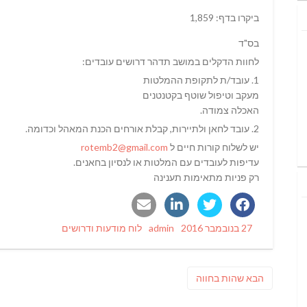
ביקרו בדף: 1,859
בס"ד
לחוות הדקלים במושב תדהר דרושים עובדים:
1. עובד/ת לתקופת ההמלטות
מעקב וטיפול שוטף בקטנטנים
האכלה צמודה.
2. עובד לחאן ולתיירות, קבלת אורחים הכנת המאהל וכדומה.
יש לשלוח קורות חיים ל
rotemb2@gmail.com
עדיפות לעובדים עם המלטות או לנסיון בחאנים.
רק פניות מתאימות תענינה
Categories
Author
Posted
27 בנובמבר 2016
admin
לוח מודעות ודרושים
on
ניווט
פוסט
הבא
שהות בחווה
הבא: