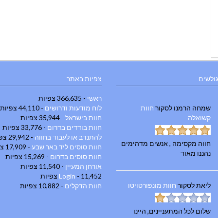
גולשים
צפיות באתר
ראשי
- 366,635 צפיות
שמחה הרמנו
לסקור
חוות
לוח מודעות ודרושים
- 44,110 צפיות
קשואלה
חוות בישראל
- 35,944 צפיות
חוות בודדים בדרום
- 33,776 צפיות
להתנדב או לעבוד בחווה
- 29,942 צפיות
חווה מקסימה , אנשים מדהימים
חוות סוסים ליד באר שבע
- 17,909 צפיות
נהננו מאוד
חוות סוסים בדרום
- 15,269 צפיות
אורחן המעיין
- 11,540 צפיות
- 11,452 צפיות
Login
ליאת
לסקור
חוות מונפורטויטו
חוות הדקלים
- 10,882 צפיות
שלום לכל המתעניינים, היינו