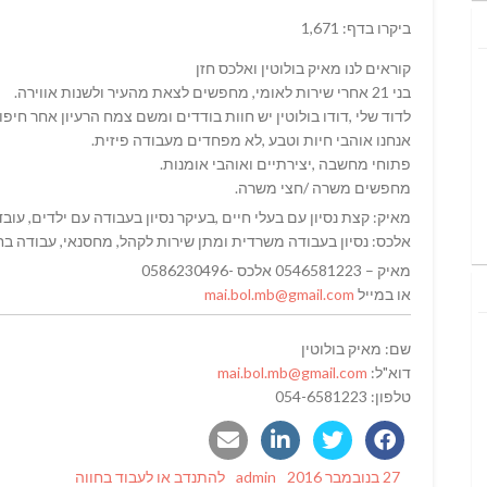
ביקרו בדף: 1,671
קוראים לנו מאיק בולוטין ואלכס חזן
בני 21 אחרי שירות לאומי, מחפשים לצאת מהעיר ולשנות אווירה.
לדוד שלי ,דודו בולוטין יש חוות בודדים ומשם צמח הרעיון אחר חיפוש
אנחנו אוהבי חיות וטבע ,לא מפחדים מעבודה פיזית.
פתוחי מחשבה ,יצירתיים ואוהבי אומנות.
מחפשים משרה /חצי משרה.
מאיק: קצת נסיון עם בעלי חיים ,בעיקר נסיון בעבודה עם ילדים, עובד
אלכס: נסיון בעבודה משרדית ומתן שירות לקהל, מחסנאי, עבודה ב
מאיק – 0546581223 אלכס -0586230496
או במייל
mai.bol.mb@gmail.com
שם: מאיק בולוטין
דוא"ל:
mai.bol.mb@gmail.com
טלפון: 054-6581223
Categories
Author
Posted
27 בנובמבר 2016
admin
להתנדב או לעבוד בחווה