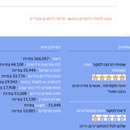
on
ניווט
פוסט
הבא
לחוות הדקלים במושב תדהר דרושים עובדים
הבא:
גולשים
צפיות באתר
ראשי
- 366,587 צפיות
שמחה הרמנו
לסקור
חוות
לוח מודעות ודרושים
- 44,108 צפיות
קשואלה
חוות בישראל
- 35,944 צפיות
חוות בודדים בדרום
- 33,776 צפיות
להתנדב או לעבוד בחווה
- 29,942 צפיות
חווה מקסימה , אנשים מדהימים
חוות סוסים ליד באר שבע
- 17,908 צפיות
נהננו מאוד
חוות סוסים בדרום
- 15,268 צפיות
אורחן המעיין
- 11,538 צפיות
- 11,448 צפיות
Login
ליאת
לסקור
חוות מונפורטויטו
חוות הדקלים
- 10,881 צפיות
שלום לכל המתעניינים, היינו