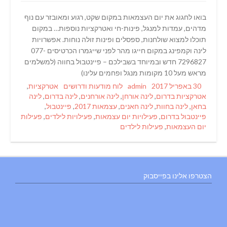
בואו לחגוג את יום העצמאות במקום שקט, רגוע ומאובזר עם נוף
מדהים, עמדות למנגל, פינות-חי ואטרקציות נוספות… במקום
תוכלו למצוא שולחנות, ספסלים ופינות זולה נוחות. אפשרויות
לינה וקמפינג במקום חייגו מהר לפני שייגמרו הכרטיסים 077-
7296827 חדש ובמיוחד בשבילכם – פיינטבול בחווה (למשלמים
מראש מעל 10 מקומות מנגל ופחמים עלינו)
Tags
Categories
Author
Posted
30 באפריל 2017
admin
לוח מודעות ודרושים
אטרקציות
,
on
אטרקציות בדרום
,
לינה אורחן
,
לינה אורחנים
,
לינה בדרום
,
לינה
בחאן
,
לינה בחוות
,
לינה חאנים
,
עצמאות 2017
,
פיינטבול
,
פיינטבול בדרום
,
פעילויות יום עצמאות
,
פעילויות לילדים
,
פעילות
יום העצמאות
,
פעילות לילדים
הצטרפו אלינו בפייסבוק