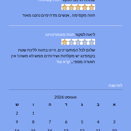
חווה מקסימה , אנשים מדהימים נהננו מאוד
ליאת
לסקור
חוות מונפורטויטו
שלום לכל המתעניינים, היינו בחווה ללינת שטח
בקמפינג יש מקלחות ושירותים ממש לא משהו! אין
תאורה מספי...
קרא עוד
לוח שנה
אוגוסט 2026
א
ב
ג
ד
ה
ו
ש
2
1
9
8
7
6
5
4
3
16
15
14
13
12
11
10