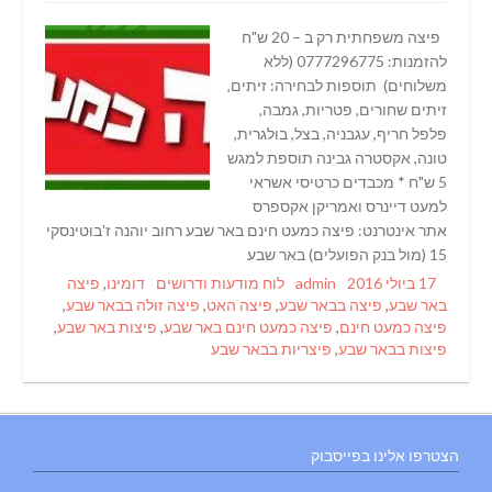
פיצה משפחתית רק ב – 20 ש"ח
להזמנות: 0777296775 (ללא
משלוחים) תוספות לבחירה: זיתים,
זיתים שחורים, פטריות, גמבה,
פלפל חריף, עגבניה, בצל, בולגרית,
טונה, אקסטרה גבינה תוספת למגש
5 ש"ח * מכבדים כרטיסי אשראי
למעט דיינרס ואמריקן אקספרס
אתר אינטרנט: פיצה כמעט חינם באר שבע רחוב יוהנה ז'בוטינסקי
15 (מול בנק הפועלים) באר שבע
Tags
Categories
Author
Posted
17 ביולי 2016
admin
לוח מודעות ודרושים
דומינו
,
פיצה
on
באר שבע
,
פיצה בבאר שבע
,
פיצה האט
,
פיצה זולה בבאר שבע
,
פיצה כמעט חינם
,
פיצה כמעט חינם באר שבע
,
פיצות באר שבע
,
פיצות בבאר שבע
,
פיצריות בבאר שבע
הצטרפו אלינו בפייסבוק