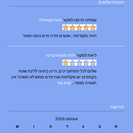
תגובות גולשים
שמחה הרמנו
לסקור
חוות קשואלה
חווה מקסימה , אנשים מדהימים נהננו מאוד
ליאת
לסקור
חוות מונפורטויטו
שלום לכל המתעניינים, היינו בחווה ללינת שטח
בקמפינג יש מקלחות ושירותים ממש לא משהו! אין
תאורה מספי...
קרא עוד
לוח שנה
אוגוסט 2026
א
ב
ג
ד
ה
ו
ש