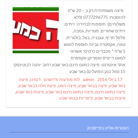
פיצה משפחתית רק ב – 20 ש"ח
להזמנות: 0777296775 (ללא
משלוחים) תוספות לבחירה: זיתים,
זיתים שחורים, פטריות, גמבה,
פלפל חריף, עגבניה, בצל, בולגרית,
טונה, אקסטרה גבינה תוספת למגש
5 ש"ח * מכבדים כרטיסי אשראי
למעט דיינרס ואמריקן אקספרס
אתר אינטרנט: פיצה כמעט חינם באר שבע רחוב יוהנה ז'בוטינסקי
15 (מול בנק הפועלים) באר שבע
Tags
Categories
Author
Posted
17 ביולי 2016
admin
לוח מודעות ודרושים
דומינו
,
פיצה
on
באר שבע
,
פיצה בבאר שבע
,
פיצה האט
,
פיצה זולה בבאר שבע
,
פיצה כמעט חינם
,
פיצה כמעט חינם באר שבע
,
פיצות באר שבע
,
פיצות בבאר שבע
,
פיצריות בבאר שבע
הצטרפו אלינו בפייסבוק