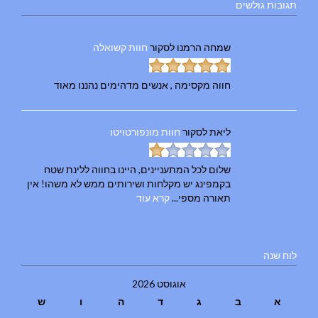
תגובות גולשים
שמחה הרמנו
לסקור
חוות קשואלה
חווה מקסימה , אנשים מדהימים נהננו מאוד
ליאת
לסקור
חוות מונפורטויטו
שלום לכל המתעניינים, היינו בחווה ללינת שטח
בקמפינג יש מקלחות ושירותים ממש לא משהו! אין
תאורה מספי...
קרא עוד
לוח שנה
אוגוסט 2026
א
ב
ג
ד
ה
ו
ש