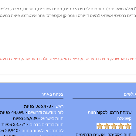
פיצה משפחתית רק ב – 20 ש"ח להזמנות: 0777296775 (ללא משלוחים) תוספות לבחירה: זיתים, זיתים שחורים, פטריות, גמב
, אקסטרה גבינה תוספת למגש 5 ש"ח * מכבדים כרטיסי אשראי למעט דיינרס ואמריקן אקספרס אתר אינטרנט: פ
יצה באר שבע
,
פיצה בבאר שבע
,
פיצה האט
,
פיצה זולה בבאר שבע
,
פיצה כמעט 
גולשים
צפיות באתר
ראשי
- 366,478 צפיות
שמחה הרמנו
לסקור
חוות
לוח מודעות ודרושים
- 44,098 צפיות
קשואלה
חוות בישראל
- 35,939 צפיות
חוות בודדים בדרום
- 33,771 צפיות
להתנדב או לעבוד בחווה
- 29,940 צפיות
חווה מקסימה , אנשים מדהימים