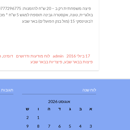
בולגרית, טונה
ז'בוטינסקי 15 (מול בנק הפועלים) באר שבע
Tags
Categories
Author
Posted
17 ביולי 2016
admin
לוח מודעות ודרושים
דומינו
,
פ
on
פיצות בבאר שבע
,
פיצריות בבאר שבע
לוח שנה
תגובות 
אוגוסט 2026
א
ב
ג
ד
ה
ו
ש
2
1
9
8
7
6
5
4
3