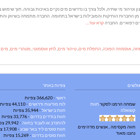
 וטיהור מי שתיה, ולכל צורך בו נדרשים מים נקיים באיכות גבוהה, תוך שימוש ב
מתקדמים ביותר בשוק העולמי. וילי מטהרי מים (1988) מן החברות הותיקות והמובילות בישראל בתחומה. החברה מתמחה 
כים רפואיים. החברה
קרא עוד…
וזה
,
אוסמוזה הפוכה
,
התפלת מים
,
טיהור מים
,
לחץ אוסמוטי
,
מטהרי מים
,
מים 
גולשים
צפיות באתר
ראשי
- 366,620 צפיות
שמחה הרמנו
לסקור
חוות
לוח מודעות ודרושים
- 44,110 צפיות
קשואלה
חוות בישראל
- 35,944 צפיות
חוות בודדים בדרום
- 33,776 צפיות
להתנדב או לעבוד בחווה
- 29,942 צפיות
חווה מקסימה , אנשים מדהימים
חוות סוסים ליד באר שבע
- 17,908 צפיות
נהננו מאוד
חוות סוסים בדרום
- 15,269 צפיות