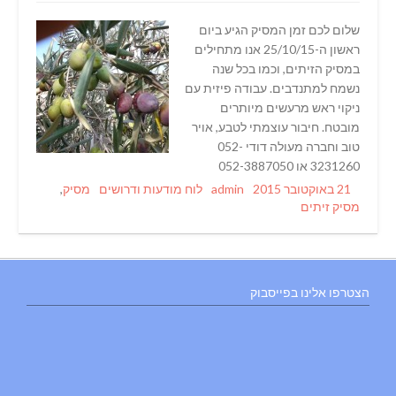
שלום לכם זמן המסיק הגיע ביום
ראשון ה-25/10/15 אנו מתחילים
במסיק הזיתים, וכמו בכל שנה
נשמח למתנדבים. עבודה פיזית עם
ניקוי ראש מרעשים מיותרים
מובטח. חיבור עוצמתי לטבע, אויר
טוב וחברה מעולה דודי 052-
3231260 או 052-3887050
Tags
Categories
Author
Posted
21 באוקטובר 2015
admin
לוח מודעות ודרושים
מסיק
,
on
מסיק זיתים
הצטרפו אלינו בפייסבוק