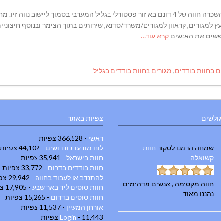
**הצעה להרפתקנים וחובבי הטבע והאדמה שבינינו** להשכרה חווה של 4 דונם באיזור פסטורלי בגליל המערבי בסמו
עץ למגורים, קראוון למגורים/משרד/סדנא, שירותים בתוך הצימר ובנוסף חיצוניים
חפשים את האנשים
קרא עוד…
ם בחוות בודדים
,
מגורים בחוות בודדים בגליל
גולשים
צפיות באתר
ראשי
- 366,528 צפיות
שמחה הרמנו
לסקור
חוות
לוח מודעות ודרושים
- 44,102 צפיות
קשואלה
חוות בישראל
- 35,941 צפיות
חוות בודדים בדרום
- 33,772 צפיות
להתנדב או לעבוד בחווה
- 29,942 צפיות
חווה מקסימה , אנשים מדהימים
חוות סוסים ליד באר שבע
- 17,905 צפיות
נהננו מאוד
חוות סוסים בדרום
- 15,265 צפיות
אורחן המעיין
- 11,537 צפיות
- 11,443 צפיות
Login