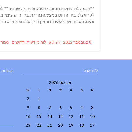
לגור אצלנו בחווה ויזכו במציאה נהדרת. בחווה יש צימר מ
ומים, מטבח חיצוני לאירוח והמון המון טבע וצמחייה. מ
Tags
Categories
Author
Posted
8 בנובמבר 2022
admin
לוח מודעות ודרושים
מגורי
on
לוח שנה
תגובות 
אוגוסט 2026
א
ב
ג
ד
ה
ו
ש
2
1
9
8
7
6
5
4
3
16
15
14
13
12
11
10
23
22
21
20
19
18
17