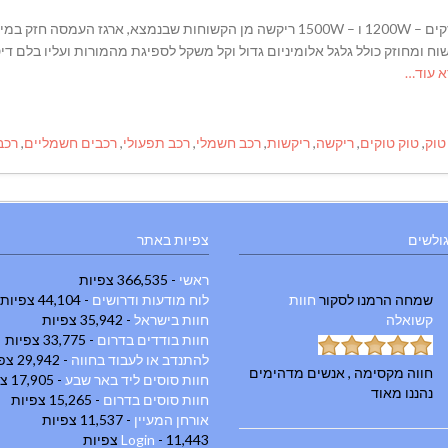
הקומפקטי עם המחיר המשתלם – 1000W, הדגמים החזקים – 1200W ו – 1500W ריקשה מן הקשוחות שבנמצא, 
ומחוזק כולל גלגל אלומיניום גדול וקל משקל לספיגת מהמורות ועליו בלם דיסק
 עוד…
טוק
,
טוק טוקים
,
ריקשה
,
ריקשות
,
רכב חשמלי
,
רכב תפעולי
,
רכבים חשמליים
,
רכב
גולשים
צפיות באתר
ראשי
- 366,535 צפיות
שמחה הרמנו
לסקור
חוות
לוח מודעות ודרושים
- 44,104 צפיות
קשואלה
חוות בישראל
- 35,942 צפיות
חוות בודדים בדרום
- 33,775 צפיות
להתנדב או לעבוד בחווה
- 29,942 צפיות
חווה מקסימה , אנשים מדהימים
חוות סוסים ליד באר שבע
- 17,905 צפיות
נהננו מאוד
חוות סוסים בדרום
- 15,265 צפיות
אורחן המעיין
- 11,537 צפיות
- 11,443 צפיות
Login