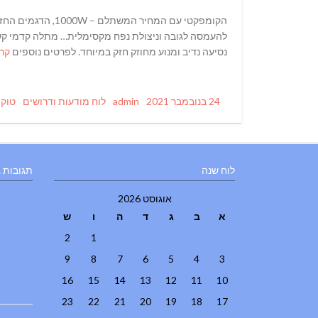
להעמסה לגובה וניצולת נפח מקסימלית… מתלה קדמי קשוח 
נסיעה נדיב ומנוע מחוזק חזק במיוחד. לפרטים נוספים
קרא
Tags
Categories
Author
Posted
24 בנובמבר 2021
admin
לוח מודעות ודרושים
טוק 
on
לוח שנה
תגובות 
אוגוסט 2026
א
ב
ג
ד
ה
ו
ש
2
1
9
8
7
6
5
4
3
16
15
14
13
12
11
10
23
22
21
20
19
18
17