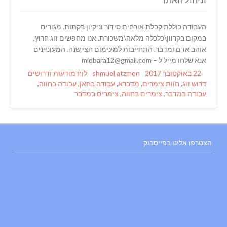
העבודה כוללת קבלת אורחים סידור וניקיון בקתות. מגורים
במקום בקרוון\כלכלה מלאה\משכורת. אנו מחפשים זוג חרוץ,
אוהב אדם ומדבר. התחייבות למינימום חצי שנה. המעוניינים
אנא שלחו מייל ל – midbara12@gmail.com
Tags
Categories
Author
Posted
22 באוקטובר 2017
shmuel atzmon
לוח מודעות ודרושים
on
דרוש זוג
,
חוות צימרים
,
מדברא
,
עבודה בחאן
,
עבודה בחווה
,
עבודה במדבר
,
צימרים בחווה
,
צימרים במדבר
הצטרפו אלינו בפייסבוק