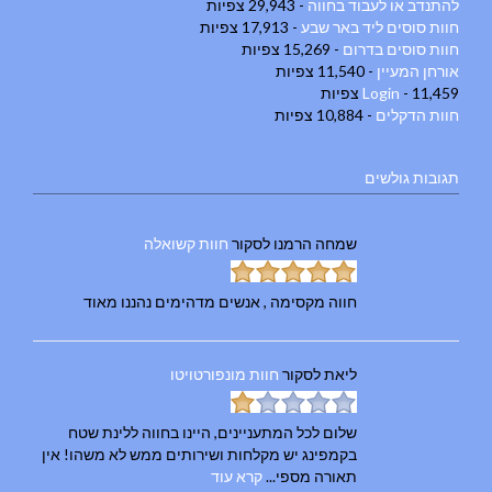
להתנדב או לעבוד בחווה
- 29,943 צפיות
חוות סוסים ליד באר שבע
- 17,913 צפיות
חוות סוסים בדרום
- 15,269 צפיות
אורחן המעיין
- 11,540 צפיות
- 11,459 צפיות
Login
חוות הדקלים
- 10,884 צפיות
תגובות גולשים
שמחה הרמנו
לסקור
חוות קשואלה
חווה מקסימה , אנשים מדהימים נהננו מאוד
ליאת
לסקור
חוות מונפורטויטו
שלום לכל המתעניינים, היינו בחווה ללינת שטח
בקמפינג יש מקלחות ושירותים ממש לא משהו! אין
תאורה מספי...
קרא עוד