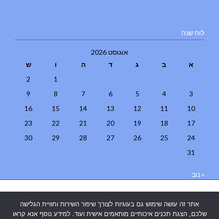
לוח שנה
אוגוסט 2026
א
ב
ג
ד
ה
ו
ש
2
1
9
8
7
6
5
4
3
16
15
14
13
12
11
10
23
22
21
20
19
18
17
30
29
28
27
26
25
24
31
« נוב
בניית אתרים
|
בניית אתרים באר שבע
|
בניית אתרים בבאר שבע
|
קידום
אתר זה עושה שימוש גם בעוגיות לצורך שיפור השירות וחוויית הגלישה
אתרים בבאר שבע
|
שלכם, הצגת תכנים איכותיים מותאמים אישית ועוד. למידע נוסף אנא קראו