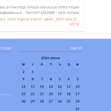
העבודה כוללת: נקיון וטיפוח הבקתות, קבלת אורחים, וגם 
מועדפת. מיקה – 077-2313503 דואל – cabin@kadita.co.il חוות בקתה בקדיתא
ags
Categories
Author
Posted
12 במאי 2019
admin
להתנדב או לעבוד בחווה
בקת
on
קדיתה
לוח שנה
תגובות 
אוגוסט 2026
א
ב
ג
ד
ה
ו
ש
2
1
9
8
7
6
5
4
3
16
15
14
13
12
11
10
23
22
21
20
19
18
17
30
29
28
27
26
25
24
31