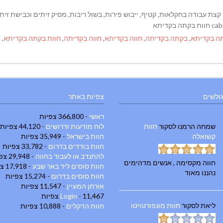
קצת עבודה בחקלאות, קטיף, ייבוש פירות, בשול ריבות, מסיק זיתים וכבישת זיתי
T
ה בקדיתא
,
בקתה בקדיתה
,
חווה בקדיתא
,
חווה בקדיתה
,
חוות בקתה בקדיתא
,
ח
גולשים
צפיות באתר
ראשי
- 366,800 צפיות
שמחה הרמנו
לסקור
חוות
לוח מודעות ודרושים
- 44,120 צפיות
קשואלה
חוות בישראל
- 35,949 צפיות
חוות בודדים בדרום
- 33,782 צפיות
להתנדב או לעבוד בחווה
- 29,948 צפיות
חווה מקסימה , אנשים מדהימים
חוות סוסים ליד באר שבע
- 17,918 צפיות
נהננו מאוד
חוות סוסים בדרום
- 15,274 צפיות
אורחן המעיין
- 11,547 צפיות
- 11,467 צפיות
Login
ליאת
לסקור
חוות מונפורטויטו
חוות הדקלים
- 10,888 צפיות