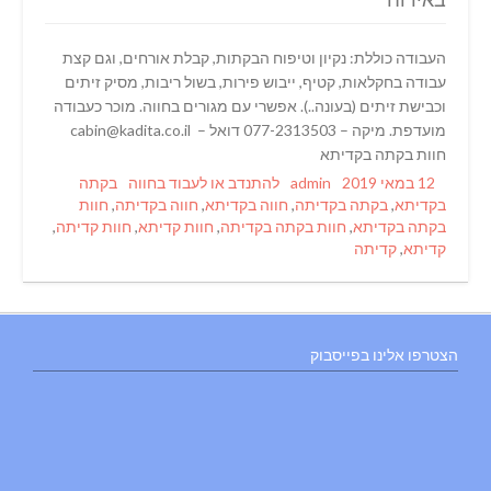
העבודה כוללת: נקיון וטיפוח הבקתות, קבלת אורחים, וגם קצת
עבודה בחקלאות, קטיף, ייבוש פירות, בשול ריבות, מסיק זיתים
וכבישת זיתים (בעונה..). אפשרי עם מגורים בחווה. מוכר כעבודה
מועדפת. מיקה – 077-2313503 דואל – cabin@kadita.co.il
חוות בקתה בקדיתא
Tags
Categories
Author
Posted
12 במאי 2019
admin
להתנדב או לעבוד בחווה
בקתה
on
בקדיתא
,
בקתה בקדיתה
,
חווה בקדיתא
,
חווה בקדיתה
,
חוות
בקתה בקדיתא
,
חוות בקתה בקדיתה
,
חוות קדיתא
,
חוות קדיתה
,
קדיתא
,
קדיתה
הצטרפו אלינו בפייסבוק