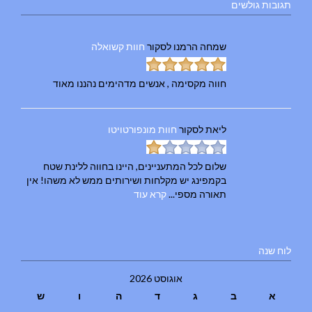
תגובות גולשים
שמחה הרמנו
לסקור
חוות קשואלה
חווה מקסימה , אנשים מדהימים נהננו מאוד
ליאת
לסקור
חוות מונפורטויטו
שלום לכל המתעניינים, היינו בחווה ללינת שטח
בקמפינג יש מקלחות ושירותים ממש לא משהו! אין
תאורה מספי...
קרא עוד
לוח שנה
אוגוסט 2026
א
ב
ג
ד
ה
ו
ש