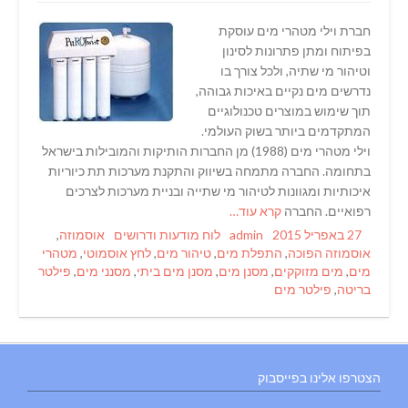
חברת וילי מטהרי מים עוסקת
בפיתוח ומתן פתרונות לסינון
וטיהור מי שתיה, ולכל צורך בו
נדרשים מים נקיים באיכות גבוהה,
תוך שימוש במוצרים טכנולוגיים
המתקדמים ביותר בשוק העולמי.
וילי מטהרי מים (1988) מן החברות הותיקות והמובילות בישראל
בתחומה. החברה מתמחה בשיווק והתקנת מערכות תת כיוריות
איכותיות ומגוונות לטיהור מי שתייה ובניית מערכות לצרכים
רפואיים. החברה
קרא עוד…
Tags
Categories
Author
Posted
27 באפריל 2015
admin
לוח מודעות ודרושים
אוסמוזה
,
on
אוסמוזה הפוכה
,
התפלת מים
,
טיהור מים
,
לחץ אוסמוטי
,
מטהרי
מים
,
מים מזוקקים
,
מסנן מים
,
מסנן מים ביתי
,
מסנני מים
,
פילטר
בריטה
,
פילטר מים
הצטרפו אלינו בפייסבוק