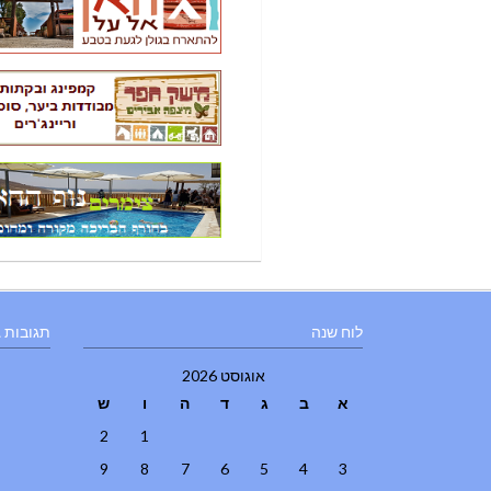
לוח שנה
תגובות 
אוגוסט 2026
א
ב
ג
ד
ה
ו
ש
2
1
9
8
7
6
5
4
3