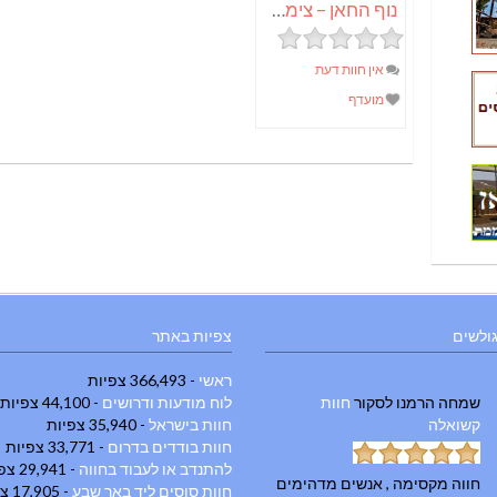
נוף החאן – צימרים בירושלים
אין חוות דעת
מועדף
גולשים
צפיות באתר
ראשי
- 366,493 צפיות
שמחה הרמנו
לסקור
חוות
לוח מודעות ודרושים
- 44,100 צפיות
קשואלה
חוות בישראל
- 35,940 צפיות
חוות בודדים בדרום
- 33,771 צפיות
להתנדב או לעבוד בחווה
- 29,941 צפיות
חווה מקסימה , אנשים מדהימים
חוות סוסים ליד באר שבע
- 17,905 צפיות