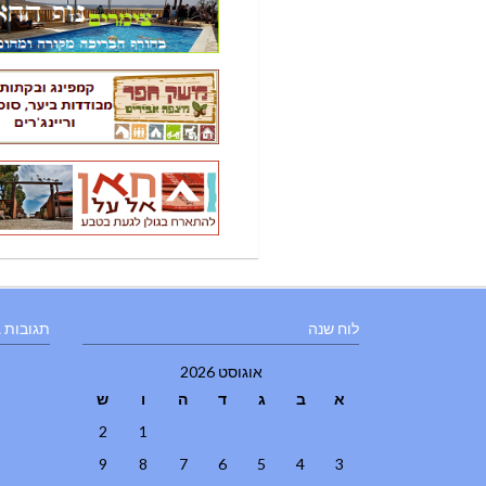
לוח שנה
תגובות 
אוגוסט 2026
א
ב
ג
ד
ה
ו
ש
2
1
9
8
7
6
5
4
3