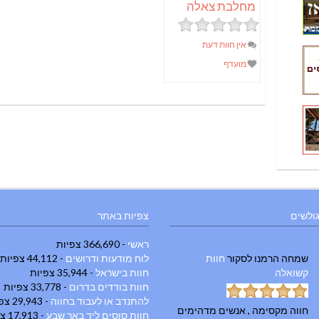
מחלבת צאלה
אין חוות דעת
מועדף
גולשים
צפיות באתר
ראשי
- 366,690 צפיות
שמחה הרמנו
לסקור
חוות
לוח מודעות ודרושים
- 44,112 צפיות
קשואלה
חוות בישראל
- 35,944 צפיות
חוות בודדים בדרום
- 33,778 צפיות
להתנדב או לעבוד בחווה
- 29,943 צפיות
חווה מקסימה , אנשים מדהימים
חוות סוסים ליד באר שבע
- 17,913 צפיות