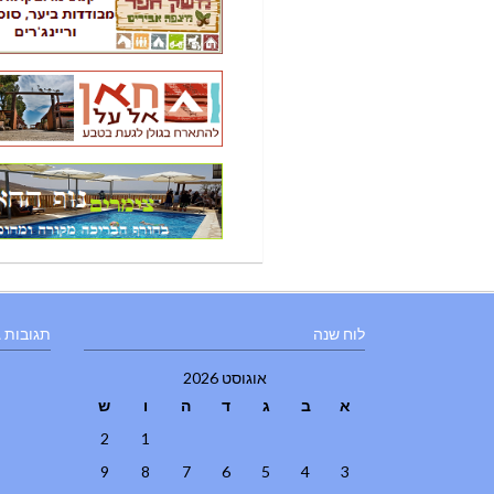
לוח שנה
תגובות 
אוגוסט 2026
א
ב
ג
ד
ה
ו
ש
2
1
9
8
7
6
5
4
3