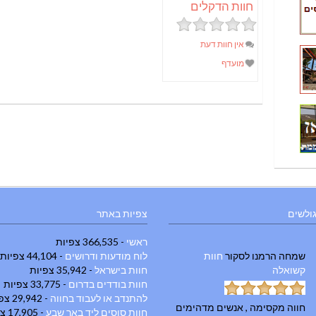
חוות הדקלים
אין חוות דעת
מועדף
גולשים
צפיות באתר
ראשי
- 366,535 צפיות
שמחה הרמנו
לסקור
חוות
לוח מודעות ודרושים
- 44,104 צפיות
קשואלה
חוות בישראל
- 35,942 צפיות
חוות בודדים בדרום
- 33,775 צפיות
להתנדב או לעבוד בחווה
- 29,942 צפיות
חווה מקסימה , אנשים מדהימים
חוות סוסים ליד באר שבע
- 17,905 צפיות