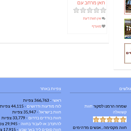
חאן מרחב עם
אין חוות דעת
מועדף
גולשים
צפיות באתר
ראשי
- 366,763 צפיות
שמחה הרמנו
לסקור
חוות
לוח מודעות ודרושים
- 44,115 צפיות
קשואלה
חוות בישראל
- 35,947 צפיות
חוות בודדים בדרום
- 33,779 צפיות
להתנדב או לעבוד בחווה
- 29,945 צפיות
חווה מקסימה , אנשים מדהימים
חוות סוסים ליד באר שבע
- 17,915 צפיות