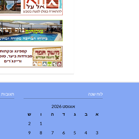
לוח שנה
תגובות 
אוגוסט 2026
א
ב
ג
ד
ה
ו
ש
2
1
9
8
7
6
5
4
3