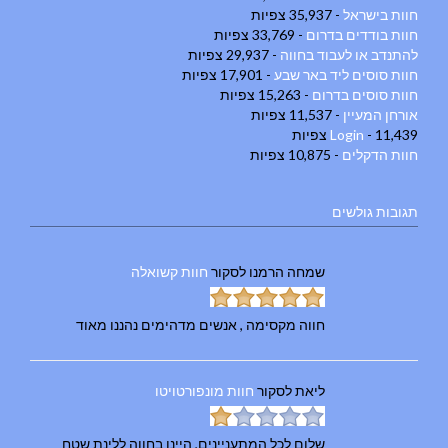
חוות בישראל
- 35,937 צפיות
חוות בודדים בדרום
- 33,769 צפיות
להתנדב או לעבוד בחווה
- 29,937 צפיות
חוות סוסים ליד באר שבע
- 17,901 צפיות
חוות סוסים בדרום
- 15,263 צפיות
אורחן המעיין
- 11,537 צפיות
- 11,439 צפיות
Login
חוות הדקלים
- 10,875 צפיות
תגובות גולשים
שמחה הרמנו
לסקור
חוות קשואלה
חווה מקסימה , אנשים מדהימים נהננו מאוד
ליאת
לסקור
חוות מונפורטויטו
שלום לכל המתעניינים, היינו בחווה ללינת שטח