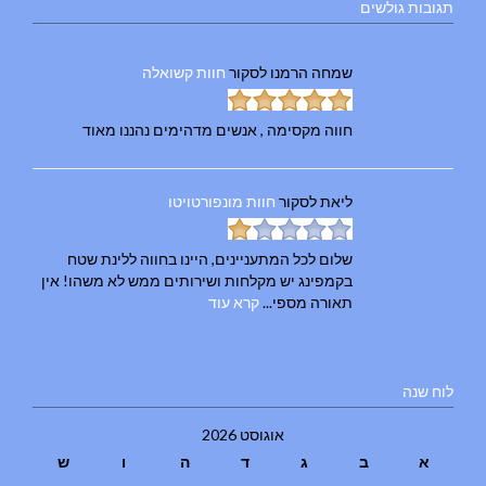
תגובות גולשים
שמחה הרמנו
לסקור
חוות קשואלה
חווה מקסימה , אנשים מדהימים נהננו מאוד
ליאת
לסקור
חוות מונפורטויטו
שלום לכל המתעניינים, היינו בחווה ללינת שטח
בקמפינג יש מקלחות ושירותים ממש לא משהו! אין
תאורה מספי...
קרא עוד
לוח שנה
אוגוסט 2026
א
ב
ג
ד
ה
ו
ש