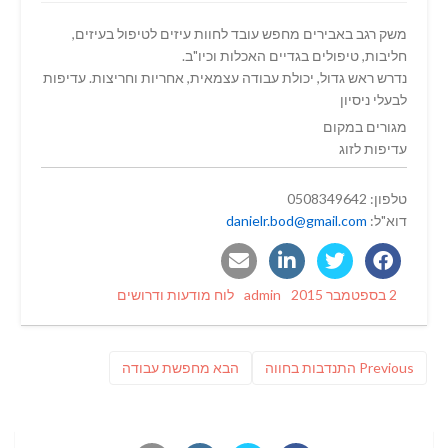
משק רגב באבירים מחפש עובד לחוות עיזים לטיפול בעיזים,
חליבות, טיפולים בגדיים האכלות וכיו"ב.
נדרש ראש גדול, יכולת עבודה עצמאית, אחריות וחריצות. עדיפות
לבעלי ניסיון
מגורים במקום
עדיפות לזוג
טלפון: 0508349642
דוא"ל:
danielr.bod@gmail.com
Categories
Author
Posted
2 בספטמבר 2015
admin
לוח מודעות ודרושים
on
ניווט
Previous
פוסט
Previous
התנדבות בחווה
הבא
מחפשת עבודה
post:
הבא: