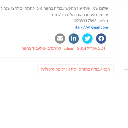
שלום שמי איתי עוז מחפש עבודה בחווה מוכן להתחייב לחצי שנה ל
עדיפות לעבודה עם בע"ח דיר/רפת
טלפון: 0508317898
itai777@gmail.com
Categories
Author
Posted
24 באפריל 2014
admin
להתנדב או לעבוד בחווה
on
ניווט
פוסט
הבא
עבודה בתור סייסת או רכיבה טיפולית
הבא: