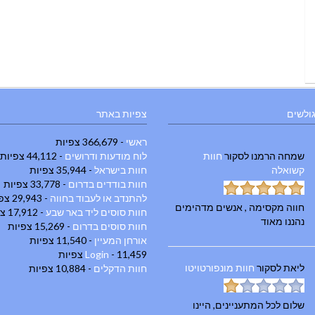
גולשים
צפיות באתר
ראשי
- 366,679 צפיות
שמחה הרמנו
לסקור
חוות
לוח מודעות ודרושים
- 44,112 צפיות
קשואלה
חוות בישראל
- 35,944 צפיות
חוות בודדים בדרום
- 33,778 צפיות
להתנדב או לעבוד בחווה
- 29,943 צפיות
חווה מקסימה , אנשים מדהימים
חוות סוסים ליד באר שבע
- 17,912 צפיות
נהננו מאוד
חוות סוסים בדרום
- 15,269 צפיות
אורחן המעיין
- 11,540 צפיות
- 11,459 צפיות
Login
ליאת
לסקור
חוות מונפורטויטו
חוות הדקלים
- 10,884 צפיות
שלום לכל המתעניינים, היינו