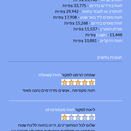
חוות בודדים בדרום
- 33,775 צפיות
להתנדב או לעבוד בחווה
- 29,942 צפיות
חוות סוסים ליד באר שבע
- 17,908 צפיות
חוות סוסים בדרום
- 15,268 צפיות
אורחן המעיין
- 11,537 צפיות
- 11,448 צפיות
Login
חוות הדקלים
- 10,881 צפיות
תגובות גולשים
שמחה הרמנו
לסקור
חוות קשואלה
חווה מקסימה , אנשים מדהימים נהננו מאוד
ליאת
לסקור
חוות מונפורטויטו
שלום לכל המתעניינים, היינו בחווה ללינת שטח
בקמפינג יש מקלחות ושירותים ממש לא משהו! אין