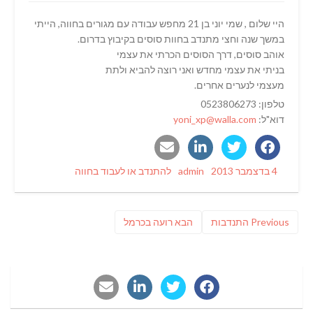
היי שלום , שמי יוני בן 21 מחפש עבודה עם מגורים בחווה, הייתי
במשך שנה וחצי מתנדב בחוות סוסים בקיבוץ בדרום.
אוהב סוסים, דרך הסוסים הכרתי את עצמי
בניתי את עצמי מחדש ואני רוצה להביא ולתת
מעצמי לנערים אחרים.
טלפון: 0523806273
דוא"ל:
yoni_xp@walla.com
Categories
Author
Posted
4 בדצמבר 2013
admin
להתנדב או לעבוד בחווה
on
ניווט
Previous
פוסט
Previous
התנדבות
הבא
רועה בכרמל
post:
הבא: