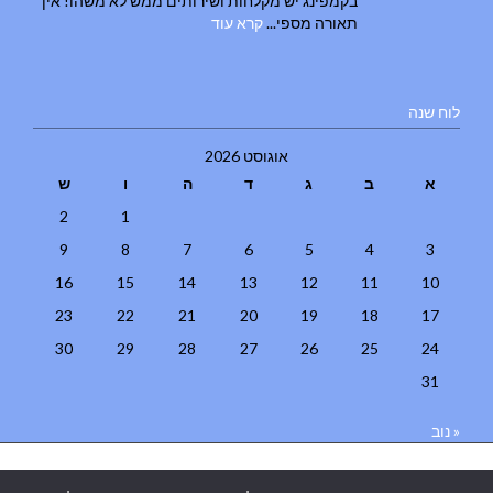
בקמפינג יש מקלחות ושירותים ממש לא משהו! אין
תאורה מספי...
קרא עוד
לוח שנה
אוגוסט 2026
א
ב
ג
ד
ה
ו
ש
2
1
9
8
7
6
5
4
3
16
15
14
13
12
11
10
23
22
21
20
19
18
17
30
29
28
27
26
25
24
31
« נוב
בניית אתרים
|
בניית אתרים באר שבע
|
בניית אתרים בבאר שבע
|
קידום