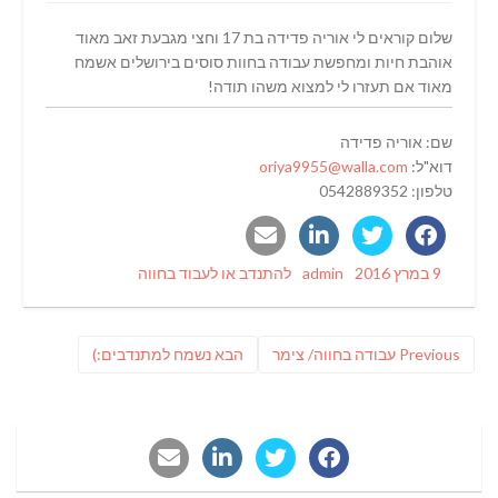
שלום קוראים לי אוריה פדידה בת 17 וחצי מגבעת זאב מאוד
אוהבת חיות ומחפשת עבודה בחוות סוסים בירושלים אשמח
מאוד אם תעזרו לי למצוא משהו תודה!
שם: אוריה פדידה
דוא"ל:
oriya9955@walla.com
טלפון: 0542889352
Categories
Author
Posted
9 במרץ 2016
admin
להתנדב או לעבוד בחווה
on
ניווט
Previous
פוסט
Previous
עבודה בחווה/ צימר
הבא
נשמח למתנדבים:)
post:
הבא: