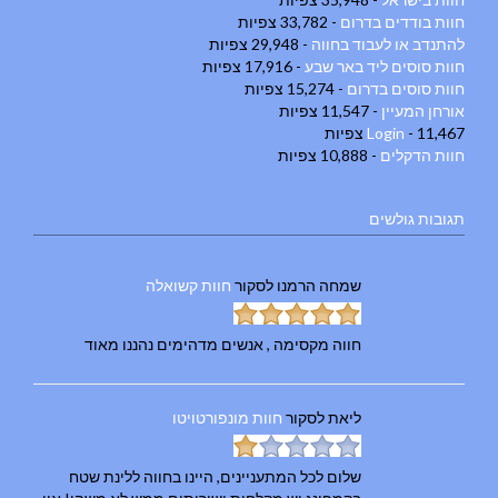
חוות בודדים בדרום
- 33,782 צפיות
להתנדב או לעבוד בחווה
- 29,948 צפיות
חוות סוסים ליד באר שבע
- 17,916 צפיות
חוות סוסים בדרום
- 15,274 צפיות
אורחן המעיין
- 11,547 צפיות
- 11,467 צפיות
Login
חוות הדקלים
- 10,888 צפיות
תגובות גולשים
שמחה הרמנו
לסקור
חוות קשואלה
חווה מקסימה , אנשים מדהימים נהננו מאוד
ליאת
לסקור
חוות מונפורטויטו
שלום לכל המתעניינים, היינו בחווה ללינת שטח