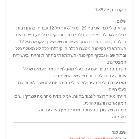
ביקרו בדף: 1,399
שלום!
קוראים לי לנה, אני בת 25 , מגיל 6 עד גיל 12 עבדתי בהתנדבות
בכלביה גדולה בצפון, טיפלתי בסדר והניקיון בכלביה, טיילתי עם
הכלבים, השתתפתי בהמון פעילויות של אילוף, לקראת גיל 12
השתתפתי בקייטנה מטעם הכלביה וקיבלתי כלב לא מאולף כלל
ובתוך שבוע (בסוף הקייטנה) השתתפתי בתחרות והייתי בעשיריה
המצטיינת.
השתתפתי בפרויקט עם בעלי מוגבלויות כמה פעמים שכלל
עבודה עם הכלבים והנחייה של התלמידים.
מאז עברתי לגור בעיר ולא היו לי הזדמנויות להמשיך לעבוד עם
בעלי חיים.
הייתי מאוד רוצה לעבוד בחווה, אני לומדת מהר מה שצריך ויש בי
המון אהבה ורצון להועיל.
במידה ויש צורך בהעתקת מגורים-אין בעיה עם זה.
בשמחה.
שם: לנה
דוא"ל:
lena1991vl@gmail.com