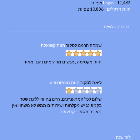
- 11,463 צפיות
Login
חוות הדקלים
- 10,886 צפיות
תגובות גולשים
שמחה הרמנו
לסקור
חוות קשואלה
חווה מקסימה , אנשים מדהימים נהננו מאוד
ליאת
לסקור
חוות מונפורטויטו
שלום לכל המתעניינים, היינו בחווה ללינת שטח
בקמפינג יש מקלחות ושירותים ממש לא משהו! אין
תאורה מספי...
קרא עוד
לוח שנה