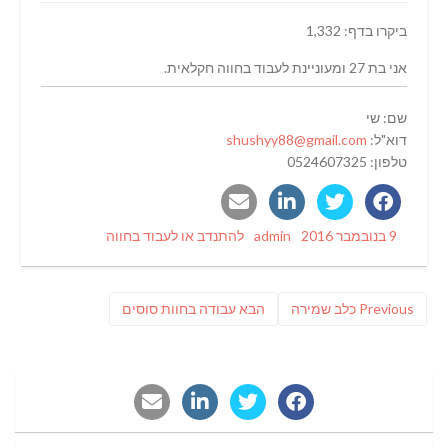
ביקרו בדף: 1,332
אני בת 27 ומעוניינת לעבוד בחווה חקלאית.
שם: שי
דוא"ל:
shushyy88@gmail.com
טלפון: 0524607325
Categories
Author
Posted
9 בנובמבר 2016
admin
להתנדב או לעבוד בחווה
on
ניווט
Previous
פוסט
Previous
כלב שמירה
הבא
עבודה בחוות סוסים
post:
הבא: