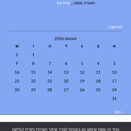
תאורה מספי...
קרא עוד
לוח שנה
אוגוסט 2026
א
ב
ג
ד
ה
ו
ש
2
1
9
8
7
6
5
4
3
16
15
14
13
12
11
10
23
22
21
20
19
18
17
30
29
28
27
26
25
24
31
« נוב
בניית אתרים
|
בניית אתרים באר שבע
|
בניית אתרים בבאר שבע
|
קידום
אתר זה עושה שימוש גם בעוגיות לצורך שיפור השירות וחוויית הגלישה
אתרים בבאר שבע
|