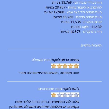
חוות בודדים בדרום
- 33,769 צפיות
להתנדב או לעבוד בחווה
- 29,937 צפיות
חוות סוסים ליד באר שבע
- 17,900 צפיות
חוות סוסים בדרום
- 15,263 צפיות
אורחן המעיין
- 11,536 צפיות
- 11,439 צפיות
Login
חוות הדקלים
- 10,875 צפיות
תגובות גולשים
שמחה הרמנו
לסקור
חוות קשואלה
חווה מקסימה , אנשים מדהימים נהננו מאוד
ליאת
לסקור
חוות מונפורטויטו
שלום לכל המתעניינים, היינו בחווה ללינת שטח
בקמפינג יש מקלחות ושירותים ממש לא משהו! אין