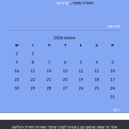
תאורה מספי...
קרא עוד
לוח שנה
אוגוסט 2026
א
ב
ג
ד
ה
ו
ש
2
1
9
8
7
6
5
4
3
16
15
14
13
12
11
10
23
22
21
20
19
18
17
30
29
28
27
26
25
24
31
« נוב
בניית אתרים
|
בניית אתרים באר שבע
|
בניית אתרים בבאר שבע
|
קידום
אתר זה עושה שימוש גם בעוגיות לצורך שיפור השירות וחוויית הגלישה
אתרים בבאר שבע
|