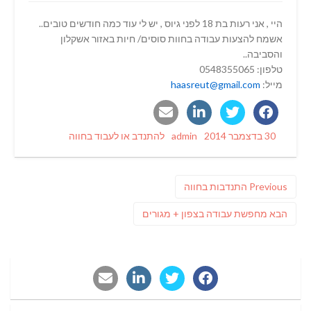
היי , אני רעות בת 18 לפני גיוס , יש לי עוד כמה חודשים טובים..
אשמח להצעות עבודה בחוות סוסים/ חיות באזור אשקלון
והסביבה..
טלפון: 0548355065
מייל:
haasreut@gmail.com
Categories
Author
Posted
30 בדצמבר 2014
admin
להתנדב או לעבוד בחווה
on
ניווט
Previous
Previous
התנדבות בחווה
post:
פוסט
הבא
מחפשת עבודה בצפון + מגורים
הבא: