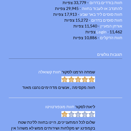
חוות בודדים בדרום
- 33,779 צפיות
להתנדב או לעבוד בחווה
- 29,945 צפיות
חוות סוסים ליד באר שבע
- 17,913 צפיות
חוות סוסים בדרום
- 15,272 צפיות
אורחן המעיין
- 11,540 צפיות
- 11,462 צפיות
Login
חוות הדקלים
- 10,886 צפיות
תגובות גולשים
שמחה הרמנו
לסקור
חוות קשואלה
חווה מקסימה , אנשים מדהימים נהננו מאוד
ליאת
לסקור
חוות מונפורטויטו
שלום לכל המתעניינים, היינו בחווה ללינת שטח
בקמפינג יש מקלחות ושירותים ממש לא משהו! אין