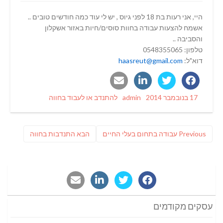
היי, אני רעות בת 18 לפני גיוס , יש לי עוד כמה חודשים טובים ..
אשמח להצעות עבודה בחוות סוסים/חיות באזור אשקלון
והסביבה ..
טלפון: 0548355065
דוא"ל:
haasreut@gmail.com
Categories
Author
Posted
17 בנובמבר 2014
admin
להתנדב או לעבוד בחווה
on
ניווט
Previous
פוסט
Previous
עבודה בתחום בעלי החיים
הבא
התנדבות בחווה
post:
הבא:
עסקים מקודמים