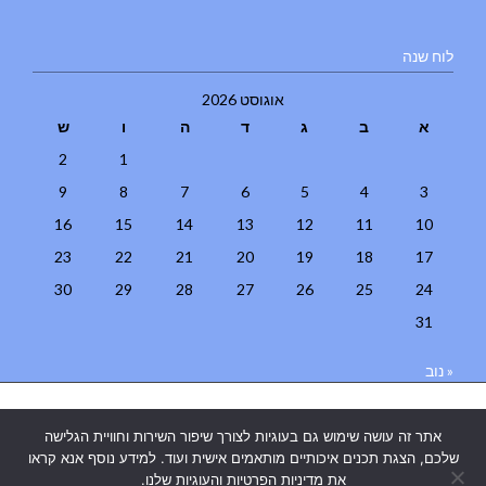
לוח שנה
אוגוסט 2026
א
ב
ג
ד
ה
ו
ש
2
1
9
8
7
6
5
4
3
16
15
14
13
12
11
10
23
22
21
20
19
18
17
30
29
28
27
26
25
24
31
« נוב
בניית אתרים
|
בניית אתרים באר שבע
|
בניית אתרים בבאר שבע
|
קידום
אתר זה עושה שימוש גם בעוגיות לצורך שיפור השירות וחוויית הגלישה
אתרים בבאר שבע
|
שלכם, הצגת תכנים איכותיים מותאמים אישית ועוד. למידע נוסף אנא קראו
את מדיניות הפרטיות והעוגיות שלנו.