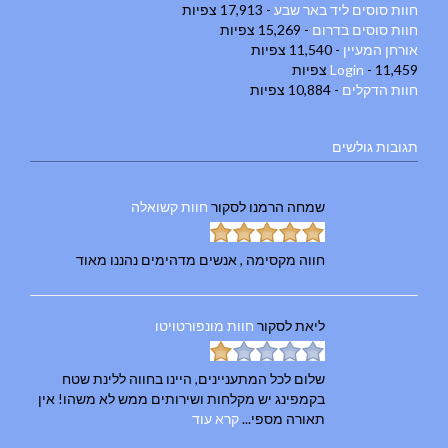
חוות סוסים ליד באר שבע
- 17,913 צפיות
חוות סוסים בדרום
- 15,269 צפיות
אורחן המעיין
- 11,540 צפיות
- 11,459 צפיות
Login
חוות הדקלים
- 10,884 צפיות
תגובות גולשים
שמחה הרמנו
לסקור
חוות קשואלה
חווה מקסימה , אנשים מדהימים נהננו מאוד
ליאת
לסקור
חוות מונפורטויטו
שלום לכל המתעניינים, היינו בחווה ללינת שטח
בקמפינג יש מקלחות ושירותים ממש לא משהו! אין
תאורה מספי...
קרא עוד