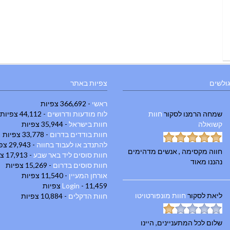
גולשים
צפיות באתר
ראשי
- 366,692 צפיות
שמחה הרמנו
לסקור
חוות
לוח מודעות ודרושים
- 44,112 צפיות
קשואלה
חוות בישראל
- 35,944 צפיות
חוות בודדים בדרום
- 33,778 צפיות
להתנדב או לעבוד בחווה
- 29,943 צפיות
חווה מקסימה , אנשים מדהימים
חוות סוסים ליד באר שבע
- 17,913 צפיות
נהננו מאוד
חוות סוסים בדרום
- 15,269 צפיות
אורחן המעיין
- 11,540 צפיות
- 11,459 צפיות
Login
ליאת
לסקור
חוות מונפורטויטו
חוות הדקלים
- 10,884 צפיות
שלום לכל המתעניינים, היינו