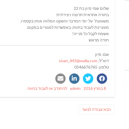
שלום שמי סיון בת 22
בחורה אחראית חרוצה ויצירתית
משוגעת׳ על יופי המדבר והשקט המלווה אותו בקסמיו.
מעוניינת לעבוד בחוות, באפשרות למגורים במקום.
אשמח לקבל כל פנייה!
תודה מראש
שם: סיון
דוא"ל:
sivan_443@walla.com
טלפון: 0546676765
Categories
Author
Posted
8 במרץ 2016
admin
להתנדב או לעבוד בחווה
on
ניווט
פוסט
הבא
עבודה לנוער
הבא: