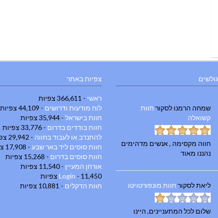
גולשים
צפיות באתר
ראשי
- 366,611 צפיות
שמחה הרמנו
לסקור
חוות
לוח מודעות ודרושים
- 44,109 צפיות
קשואלה
חוות בישראל
- 35,944 צפיות
חוות בודדים בדרום
- 33,776 צפיות
להתנדב או לעבוד בחווה
- 29,942 צפיות
חווה מקסימה , אנשים מדהימים
חוות סוסים ליד באר שבע
- 17,908 צפיות
נהננו מאוד
חוות סוסים בדרום
- 15,268 צפיות
אורחן המעיין
- 11,540 צפיות
- 11,450 צפיות
Login
ליאת
לסקור
חוות מונפורטויטו
חוות הדקלים
- 10,881 צפיות
שלום לכל המתעניינים, היינו