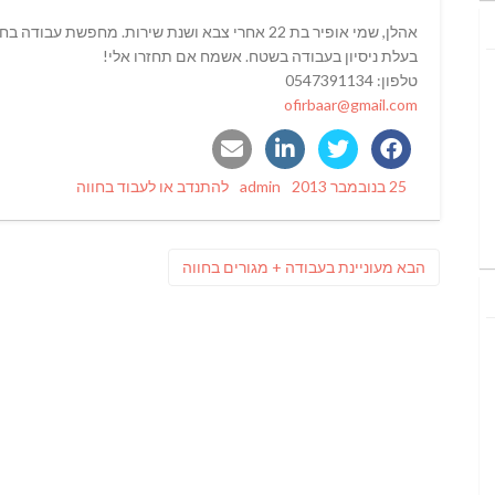
אהלן, שמי אופיר בת 22 אחרי צבא ושנת שירות. מחפשת עבודה בחווה בצפון הארץ.
בעלת ניסיון בעבודה בשטח. אשמח אם תחזרו אלי!
טלפון: 0547391134
ofirbaar@gmail.com
Categories
Author
Posted
25 בנובמבר 2013
admin
להתנדב או לעבוד בחווה
on
ניווט
פוסט
הבא
מעוניינת בעבודה + מגורים בחווה
הבא: