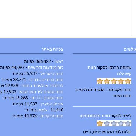
גולשים
צפיות באתר
ראשי
- 366,422 צפיות
שמחה הרמנו
לסקור
חוות
לוח מודעות ודרושים
- 44,097 צפיות
קשואלה
חוות בישראל
- 35,937 צפיות
חוות בודדים בדרום
- 33,771 צפיות
להתנדב או לעבוד בחווה
- 29,938 צפיות
חווה מקסימה , אנשים מדהימים
חוות סוסים ליד באר שבע
- 17,902 צפיות
נהננו מאוד
חוות סוסים בדרום
- 15,263 צפיות
אורחן המעיין
- 11,537 צפיות
- 11,440 צפיות
Login
ליאת
לסקור
חוות מונפורטויטו
חוות הדקלים
- 10,876 צפיות
שלום לכל המתעניינים, היינו