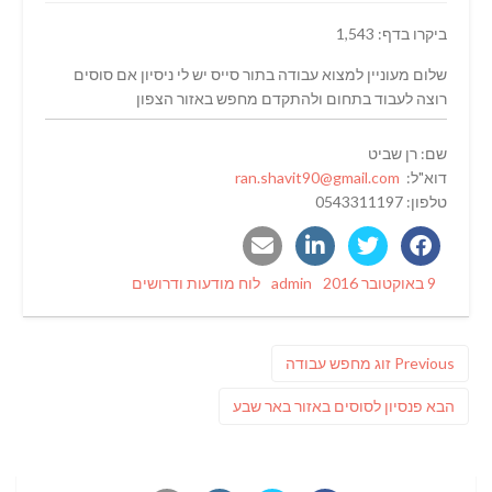
ביקרו בדף: 1,543
שלום מעוניין למצוא עבודה בתור סייס יש לי ניסיון אם סוסים
רוצה לעבוד בתחום ולהתקדם מחפש באזור הצפון
שם: רן שביט
דוא"ל:
ran.shavit90@gmail.com
טלפון: 0543311197
Categories
Author
Posted
9 באוקטובר 2016
admin
לוח מודעות ודרושים
on
ניווט
Previous
Previous
זוג מחפש עבודה
post:
פוסט
הבא
פנסיון לסוסים באזור באר שבע
הבא: