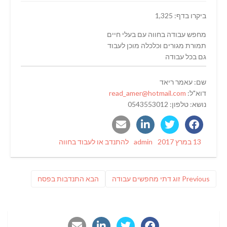
ביקרו בדף: 1,325
מחפש עבודה בחווה עם בעלי חיים
תמורת מגורים וכלכלה מוכן לעבוד
גם בכל עבודה
שם: עאמר ריאד
דוא"ל:
read_amer@hotmail.com
נושא: טלפון: 0543553012
Categories
Author
Posted
13 במרץ 2017
admin
להתנדב או לעבוד בחווה
on
ניווט
Previous
פוסט
Previous
זוג דתי מחפשים עבודה
הבא
התנדבות בפסח
post:
הבא: