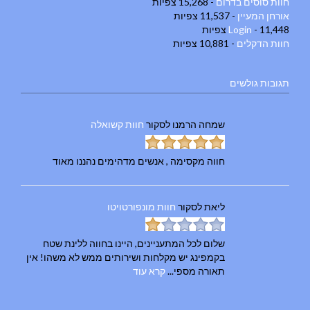
חוות סוסים בדרום
- 15,268 צפיות
אורחן המעיין
- 11,537 צפיות
- 11,448 צפיות
Login
חוות הדקלים
- 10,881 צפיות
תגובות גולשים
שמחה הרמנו
לסקור
חוות קשואלה
חווה מקסימה , אנשים מדהימים נהננו מאוד
ליאת
לסקור
חוות מונפורטויטו
שלום לכל המתעניינים, היינו בחווה ללינת שטח
בקמפינג יש מקלחות ושירותים ממש לא משהו! אין
תאורה מספי...
קרא עוד