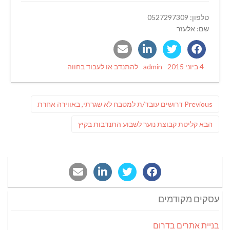
טלפון: 0527297309
שם: אלעזר
Categories
Author
Posted
4 ביוני 2015
admin
להתנדב או לעבוד בחווה
on
ניווט
Previous
Previous
דרושים עובד/ת למטבח לא שגרתי, באווירה אחרת
post:
פוסט
הבא
קליטת קבוצת נוער לשבוע התנדבות בקיץ
הבא:
עסקים מקודמים
בניית אתרים בדרום