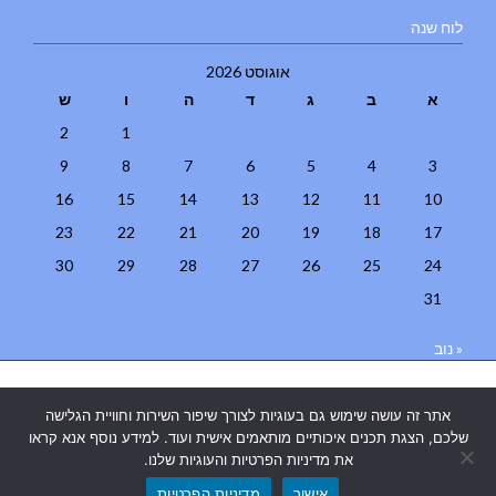
לוח שנה
אוגוסט 2026
א
ב
ג
ד
ה
ו
ש
2
1
9
8
7
6
5
4
3
16
15
14
13
12
11
10
23
22
21
20
19
18
17
30
29
28
27
26
25
24
31
« נוב
בניית אתרים
|
בניית אתרים באר שבע
|
בניית אתרים בבאר שבע
|
קידום
אתר זה עושה שימוש גם בעוגיות לצורך שיפור השירות וחוויית הגלישה
אתרים בבאר שבע
|
שלכם, הצגת תכנים איכותיים מותאמים אישית ועוד. למידע נוסף אנא קראו
את מדיניות הפרטיות והעוגיות שלנו.
אישור
מדיניות הפרטיות