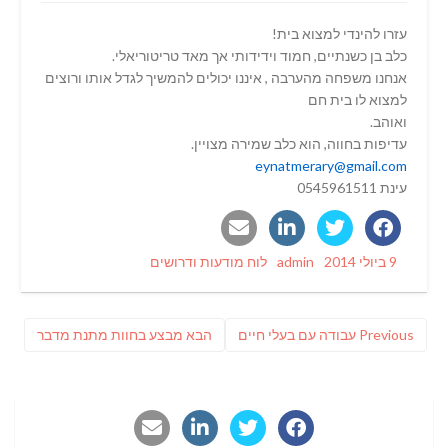
עזרו להינדי למצוא בית!
כלב בן כשנתיים, חמוד וידידותי אך מאד טריטוריאלי.
אנחנו משפחה מהערבה , איננו יכולים להמשיך לגדל אותו ורוצים
למצוא לו בית חם
ואוהב.
עדיפות בחווה, הוא כלב שמירה מצויין.
eynatmerary@gmail.com
עינת 0545961511
Categories
Author
Posted
9 ביולי 2014
admin
לוח מודעות ודרושים
on
ניווט
Previous
פוסט
Previous
עבודה עם בעלי חיים
הבא
מבצע בחוות מתנת מדבר
post:
הבא: