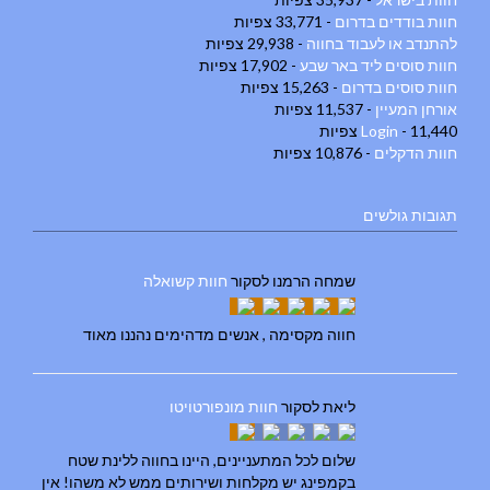
חוות בודדים בדרום
- 33,771 צפיות
להתנדב או לעבוד בחווה
- 29,938 צפיות
חוות סוסים ליד באר שבע
- 17,902 צפיות
חוות סוסים בדרום
- 15,263 צפיות
אורחן המעיין
- 11,537 צפיות
- 11,440 צפיות
Login
חוות הדקלים
- 10,876 צפיות
תגובות גולשים
שמחה הרמנו
לסקור
חוות קשואלה
חווה מקסימה , אנשים מדהימים נהננו מאוד
ליאת
לסקור
חוות מונפורטויטו
שלום לכל המתעניינים, היינו בחווה ללינת שטח
בקמפינג יש מקלחות ושירותים ממש לא משהו! אין