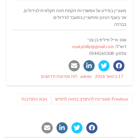
מעוניין במידע על אפשרויות הקמת חווה חקלאית לגידולים.
אני בענף הגינון ומתעניין במעבר לגידולים
בברכה
שם: אייל פיליפ בן צבי
דוא"ל:
eyal.philip@gmail.com
טלפון: 0544265308
Categories
Author
Posted
17 בינואר 2016
admin
לוח מודעות ודרושים
on
ניווט
Previous
פוסט
Previous
מעוניינת להתנדב בחווה לחודש
הבא
התנדבות
post:
הבא: