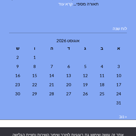
תאורה מספי...
קרא עוד
לוח שנה
אוגוסט 2026
א
ב
ג
ד
ה
ו
ש
2
1
9
8
7
6
5
4
3
16
15
14
13
12
11
10
23
22
21
20
19
18
17
30
29
28
27
26
25
24
31
« נוב
בניית אתרים
|
בניית אתרים באר שבע
|
בניית אתרים בבאר שבע
|
קידום
אתר זה עושה שימוש גם בעוגיות לצורך שיפור השירות וחוויית הגלישה