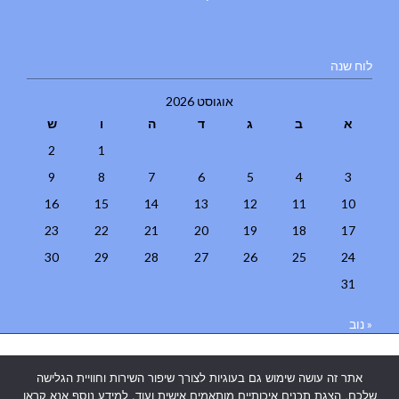
לוח שנה
אוגוסט 2026
א
ב
ג
ד
ה
ו
ש
2
1
9
8
7
6
5
4
3
16
15
14
13
12
11
10
23
22
21
20
19
18
17
30
29
28
27
26
25
24
31
« נוב
בניית אתרים
|
בניית אתרים באר שבע
|
בניית אתרים בבאר שבע
|
קידום
אתר זה עושה שימוש גם בעוגיות לצורך שיפור השירות וחוויית הגלישה
אתרים בבאר שבע
|
שלכם, הצגת תכנים איכותיים מותאמים אישית ועוד. למידע נוסף אנא קראו