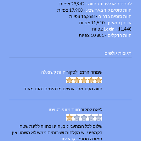
להתנדב או לעבוד בחווה
- 29,942 צפיות
חוות סוסים ליד באר שבע
- 17,908 צפיות
חוות סוסים בדרום
- 15,268 צפיות
אורחן המעיין
- 11,540 צפיות
- 11,448 צפיות
Login
חוות הדקלים
- 10,881 צפיות
תגובות גולשים
שמחה הרמנו
לסקור
חוות קשואלה
חווה מקסימה , אנשים מדהימים נהננו מאוד
ליאת
לסקור
חוות מונפורטויטו
שלום לכל המתעניינים, היינו בחווה ללינת שטח
בקמפינג יש מקלחות ושירותים ממש לא משהו! אין
תאורה מספי...
קרא עוד