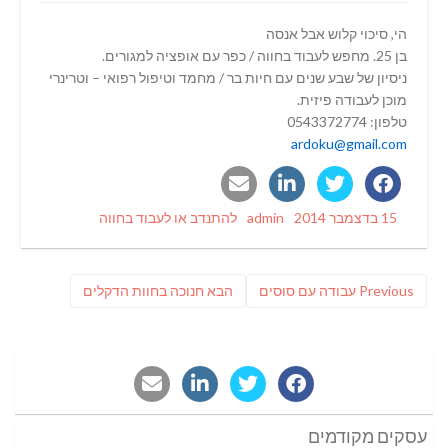
הי, סיכוי קלוש אבל אנסה
בן 25. מחפש לעבוד בחווה / כפר עם אופציה למגורים.
ניסיון של שבע שנים עם חיות בר / מחמד וטיפול רפואי – וטרינרי
מוכן לעבודה פיזית.
טלפון: 0543372774
ardoku@gmail.com
Categories
Author
Posted
15 בדצמבר 2014
admin
להתנדב או לעבוד בחווה
on
ניווט
Previous
פוסט
Previous
עבודה עם סוסים
הבא
חנוכה בחוות הדקלים
post:
הבא:
עסקים מקודמים