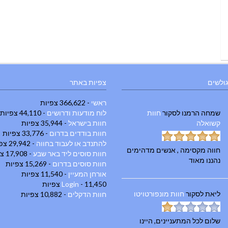
גולשים
צפיות באתר
ראשי
- 366,622 צפיות
שמחה הרמנו
לסקור
חוות
לוח מודעות ודרושים
- 44,110 צפיות
קשואלה
חוות בישראל
- 35,944 צפיות
חוות בודדים בדרום
- 33,776 צפיות
להתנדב או לעבוד בחווה
- 29,942 צפיות
חווה מקסימה , אנשים מדהימים
חוות סוסים ליד באר שבע
- 17,908 צפיות
נהננו מאוד
חוות סוסים בדרום
- 15,269 צפיות
אורחן המעיין
- 11,540 צפיות
- 11,450 צפיות
Login
ליאת
לסקור
חוות מונפורטויטו
חוות הדקלים
- 10,882 צפיות
שלום לכל המתעניינים, היינו