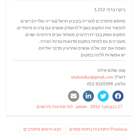
ביקרו בדף: 1,252
מחפש מתנדבים לנגרייה בקיבוץ הראל (נגרייה וגלריה) רוצים
להכשיר את המקום בשביל להעסיק אנשים עם צרכים מיוחדים.
המקום עוסק בבניית רהיטים ממחזר עצים ורהיטים ישנים.
מעוניינים גם לפתח במקום סדנאות נגרות ויצירה .
נשמח אם יפנו אלינו אנשים שהרעיון מדבר אליהם.
יש אפשרות ללינה במקום.
שם: שלום אילוז
דוא"ל:
shalomiluz@gmail.com
טלפון: 052-8265098
Categories
Author
Posted
27 בנובמבר 2016
admin
לוח מודעות ודרושים
on
ניווט
Previous
פוסט
Previous
התנדבות בחוות סוסים
הבא
חיפוש מתנדבים
post:
הבא: