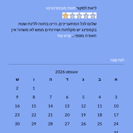
ליאת
לסקור
חוות מונפורטויטו
שלום לכל המתעניינים, היינו בחווה ללינת שטח
בקמפינג יש מקלחות ושירותים ממש לא משהו! אין
תאורה מספי...
קרא עוד
לוח שנה
אוגוסט 2026
א
ב
ג
ד
ה
ו
ש
2
1
9
8
7
6
5
4
3
16
15
14
13
12
11
10
23
22
21
20
19
18
17
30
29
28
27
26
25
24
31