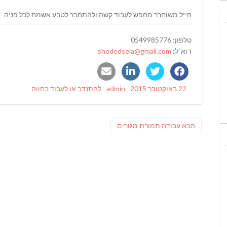
חייל משוחרר מחפש לעבוד קשה ולהתחבר לטבע אשמח לכל פניה
טלפון: 0549985776
דוא"ל:
shodedsela@gmail.com
Categories
Author
Posted
22 באוקטובר 2015
admin
להתנדב או לעבוד בחווה
on
ניווט
פוסט
הבא
עבודה תמורת מגורים
הבא: