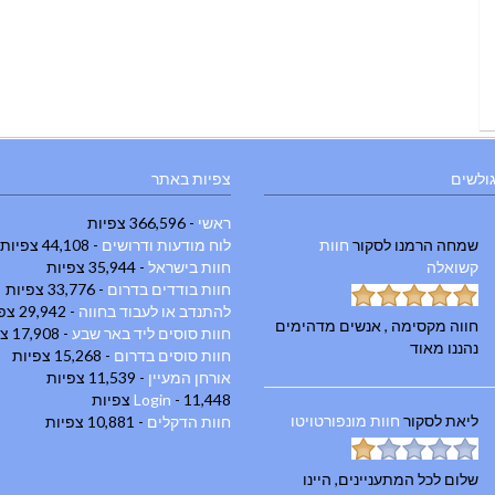
גולשים
צפיות באתר
ראשי
- 366,596 צפיות
שמחה הרמנו
לסקור
חוות
לוח מודעות ודרושים
- 44,108 צפיות
קשואלה
חוות בישראל
- 35,944 צפיות
חוות בודדים בדרום
- 33,776 צפיות
להתנדב או לעבוד בחווה
- 29,942 צפיות
חווה מקסימה , אנשים מדהימים
חוות סוסים ליד באר שבע
- 17,908 צפיות
נהננו מאוד
חוות סוסים בדרום
- 15,268 צפיות
אורחן המעיין
- 11,539 צפיות
- 11,448 צפיות
Login
ליאת
לסקור
חוות מונפורטויטו
חוות הדקלים
- 10,881 צפיות
שלום לכל המתעניינים, היינו