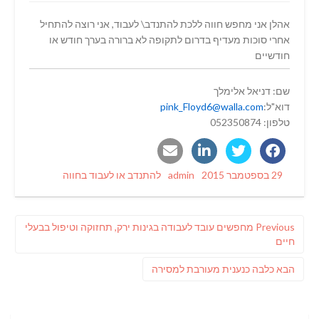
אהלן אני מחפש חווה ללכת להתנדב\ לעבוד, אני רוצה להתחיל
אחרי סוכות מעדיף בדרום לתקופה לא ברורה בערך חודש או
חודשיים
שם: דניאל אלימלך
דוא"ל:
pink_Floyd6@walla.com
טלפון: 052350874
Categories
Author
Posted
29 בספטמבר 2015
admin
להתנדב או לעבוד בחווה
on
ניווט
Previous
Previous
מחפשים עובד לעבודה בגינות ירק, תחזוקה וטיפול בבעלי
post:
חיים
פוסט
הבא
כלבה כנענית מעורבת למסירה
הבא: