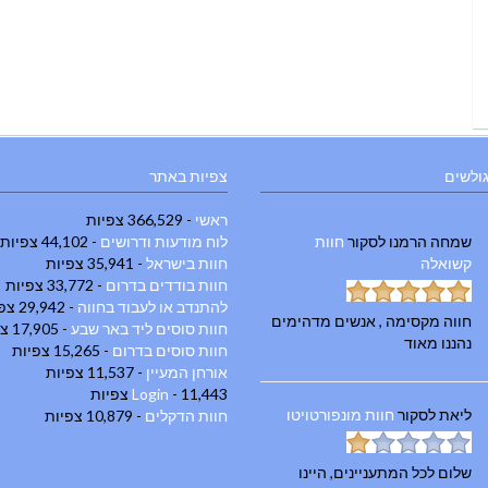
גולשים
צפיות באתר
ראשי
- 366,529 צפיות
שמחה הרמנו
לסקור
חוות
לוח מודעות ודרושים
- 44,102 צפיות
קשואלה
חוות בישראל
- 35,941 צפיות
חוות בודדים בדרום
- 33,772 צפיות
להתנדב או לעבוד בחווה
- 29,942 צפיות
חווה מקסימה , אנשים מדהימים
חוות סוסים ליד באר שבע
- 17,905 צפיות
נהננו מאוד
חוות סוסים בדרום
- 15,265 צפיות
אורחן המעיין
- 11,537 צפיות
- 11,443 צפיות
Login
ליאת
לסקור
חוות מונפורטויטו
חוות הדקלים
- 10,879 צפיות
שלום לכל המתעניינים, היינו