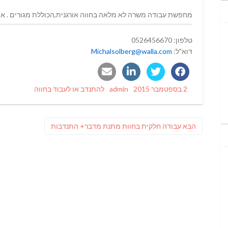
מחפשת עבודה משרה לא מלאה בחווה אורגנית,הכוללת מגורים . או
טלפון: 0526456670
דוא"ל:
Michalsolberg@walla.com
Categories
Author
Posted
2 בספטמבר 2015
admin
להתנדב או לעבוד בחווה
on
ניווט
פוסט
הבא
עבודה חלקית בחוות מתנת מדבר+ התנדבות
הבא: