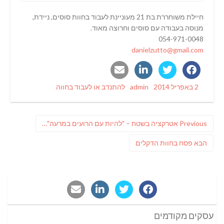
חיילת משוחררת בת 21 מעוניינת לעבוד בחוות סוסים, ניידת,
מנוסה בעבודה עם סוסים וחרוצה מאוד.
054-971-0048
danielzutto@gmail.com
Categories
Author
Posted
2 באפריל 2014
admin
להתנדב או לעבוד בחווה
on
ניווט
Previous
Previous
אטרקציה בשטח – "להיות עם הרועים במרעה"…
post:
פוסט
הבא
פסח בחוות הדקלים
הבא:
עסקים מקודמים