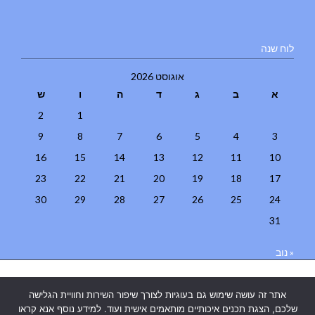
לוח שנה
אוגוסט 2026
א
ב
ג
ד
ה
ו
ש
2
1
9
8
7
6
5
4
3
16
15
14
13
12
11
10
23
22
21
20
19
18
17
30
29
28
27
26
25
24
31
« נוב
בניית אתרים
|
בניית אתרים באר שבע
|
בניית אתרים בבאר שבע
|
קידום
אתר זה עושה שימוש גם בעוגיות לצורך שיפור השירות וחוויית הגלישה
אתרים בבאר שבע
|
שלכם, הצגת תכנים איכותיים מותאמים אישית ועוד. למידע נוסף אנא קראו