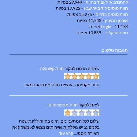
להתנדב או לעבוד בחווה
- 29,949 צפיות
חוות סוסים ליד באר שבע
- 17,922 צפיות
חוות סוסים בדרום
- 15,275 צפיות
אורחן המעיין
- 11,548 צפיות
- 11,473 צפיות
Login
חוות הדקלים
- 10,889 צפיות
תגובות גולשים
שמחה הרמנו
לסקור
חוות קשואלה
חווה מקסימה , אנשים מדהימים נהננו מאוד
ליאת
לסקור
חוות מונפורטויטו
שלום לכל המתעניינים, היינו בחווה ללינת שטח
בקמפינג יש מקלחות ושירותים ממש לא משהו! אין
תאורה מספי...
קרא עוד