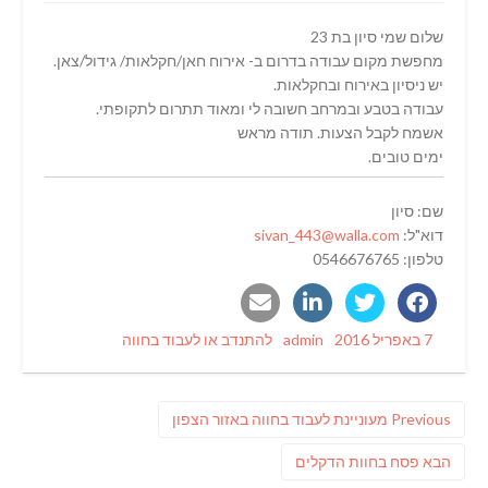
שלום שמי סיון בת 23
מחפשת מקום עבודה בדרום ב- אירוח חאן/חקלאות/ גידול/צאן.
יש ניסיון באירוח ובחקלאות.
עבודה בטבע ובמרחב חשובה לי ומאוד תתרום לתקופתי.
אשמח לקבל הצעות. תודה מראש
ימים טובים.
שם: סיון
דוא"ל:
sivan_443@walla.com
טלפון: 0546676765
Categories
Author
Posted
7 באפריל 2016
admin
להתנדב או לעבוד בחווה
on
ניווט
Previous
Previous
מעוניינת לעבוד בחווה באזור הצפון
post:
פוסט
הבא
פסח בחוות הדקלים
הבא: