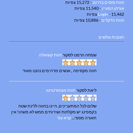
חוות סוסים בדרום
- 15,272 צפיות
אורחן המעיין
- 11,540 צפיות
- 11,462 צפיות
Login
חוות הדקלים
- 10,886 צפיות
תגובות גולשים
שמחה הרמנו
לסקור
חוות קשואלה
חווה מקסימה , אנשים מדהימים נהננו מאוד
ליאת
לסקור
חוות מונפורטויטו
שלום לכל המתעניינים, היינו בחווה ללינת שטח
בקמפינג יש מקלחות ושירותים ממש לא משהו! אין
תאורה מספי...
קרא עוד