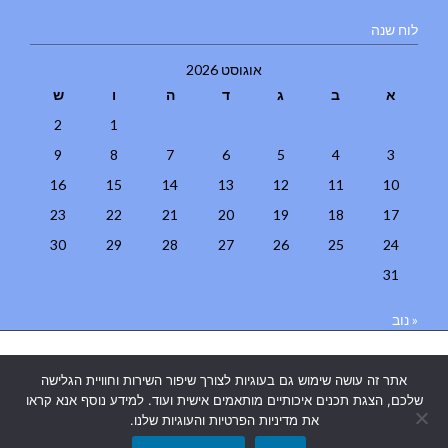
לוח שנה
אוגוסט 2026
א
ב
ג
ד
ה
ו
ש
2
1
9
8
7
6
5
4
3
16
15
14
13
12
11
10
23
22
21
20
19
18
17
30
29
28
27
26
25
24
31
« נוב
בניית אתרים
|
בניית אתרים באר שבע
|
בניית אתרים בבאר שבע
|
קידום
אתר זה עושה שימוש גם בעוגיות לצורך שיפור השירות וחוויית הגלישה
אתרים בבאר שבע
|
שלכם, הצגת תכנים איכותיים מותאמים אישית ועוד. למידע נוסף אנא קראו
את מדיניות הפרטיות והעוגיות שלנו.