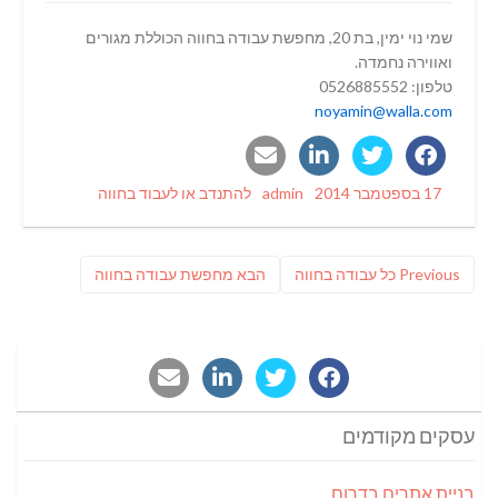
שמי נוי ימין, בת 20, מחפשת עבודה בחווה הכוללת מגורים
ואווירה נחמדה.
טלפון: 0526885552
noyamin@walla.com
Categories
Author
Posted
17 בספטמבר 2014
admin
להתנדב או לעבוד בחווה
on
ניווט
Previous
פוסט
Previous
כל עבודה בחווה
הבא
מחפשת עבודה בחווה
post:
הבא:
עסקים מקודמים
בניית אתרים בדרום